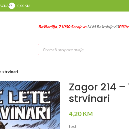
RACIJA
0,00
KM
Baščaršija, 71000 Sarajevo
M.M.Bašeskije 63
Pišit
Products
search
 strvinari
Zagor 214 –
strvinari
4,20
KM
test