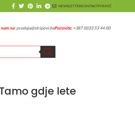
NEWSLETTER
KONTAKT
POMOĆ
e nam na:
prodaja@stripovi.ba
Pozovite:
+387 (0)33 53 44 00
 Tamo gdje lete