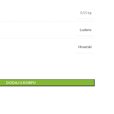
0,55 kg
Ludens
Hrvatski
DODAJ U KORPU