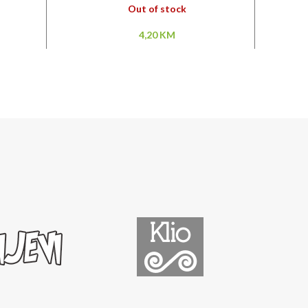
Out of stock
rent
4,20
KM
ce
0 KM.