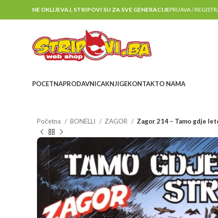
NE OKLIJEVAJ, STRIPOVI SU ZA SVE GENERACIJE
PRIJAVA / REGIST
POCETNA
PRODAVNICA
KNJIGE
KONTAKT
O NAMA
Početna
BONELLI
ZAGOR
Zagor 214 – Tamo gdje lete