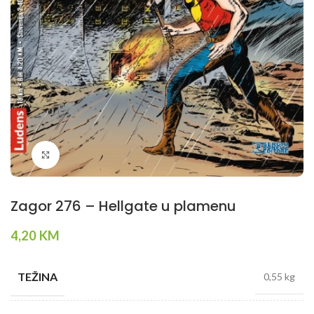
Klikni da povečaš
Zagor 276 – Hellgate u plamenu
4,20
KM
TEŽINA
0,55 kg