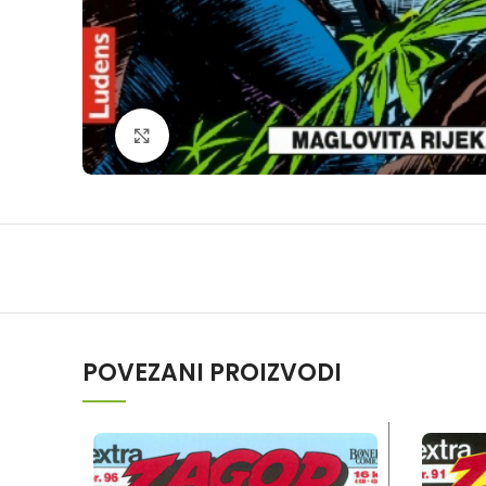
Klikni da povečaš
POVEZANI PROIZVODI