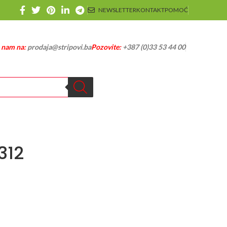
NEWSLETTER
KONTAKT
POMOĆ
e nam na:
prodaja@stripovi.ba
Pozovite:
+387 (0)33 53 44 00
312