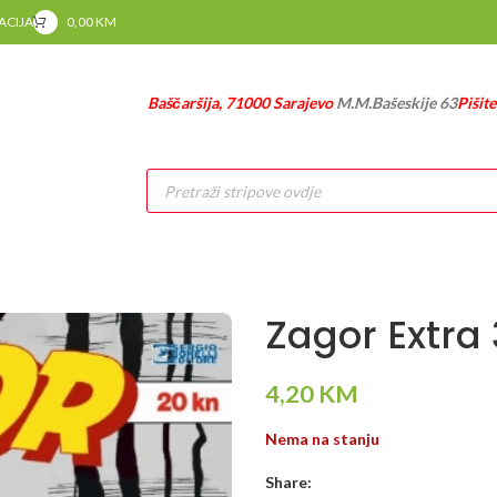
RACIJA
0,00
KM
Baščaršija, 71000 Sarajevo
M.M.Bašeskije 63
Pišit
Products
search
Zagor Extra 
4,20
KM
Nema na stanju
Share: