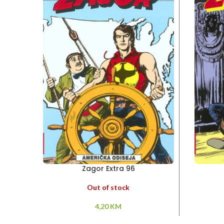
Zagor Extra 96
Out of stock
4,20
KM