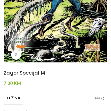
Klikni da povečaš
Zagor Specijal 14
7,00
KM
TEŽINA
300 kg