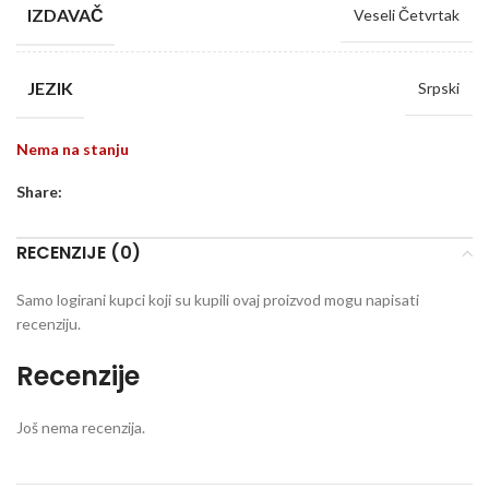
IZDAVAČ
Veseli Četvrtak
JEZIK
Srpski
Nema na stanju
Share:
RECENZIJE (0)
Samo logirani kupci koji su kupili ovaj proizvod mogu napisati
recenziju.
Recenzije
Još nema recenzija.