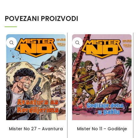
POVEZANI PROIZVODI
PROČITAJ VIŠE
PROČITAJ VIŠE
Mister No 27 – Avantura
Mister No 11 – Godišnje
na Kordiljerima
doba u paklu