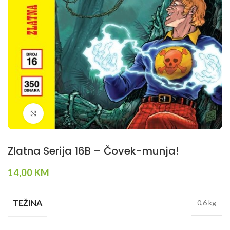
Klikni da povečaš
Zlatna Serija 16B – Čovek-munja!
14,00
KM
TEŽINA
0,6 kg