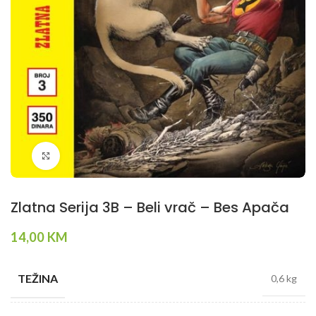
Klikni da povečaš
Zlatna Serija 3B – Beli vrač – Bes Apača
14,00
KM
TEŽINA
0,6 kg