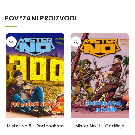
POVEZANI PROIZVODI
PROČITAJ VIŠE
PROČITAJ VIŠE
Mister No 9 – Pod znakom
Mister No 11 – Godišnje
avanture
doba u paklu