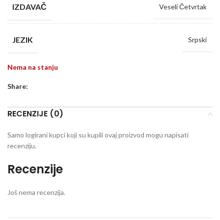
IZDAVAČ
Veseli Četvrtak
JEZIK
Srpski
Nema na stanju
Share:
RECENZIJE (0)
Samo logirani kupci koji su kupili ovaj proizvod mogu napisati
recenziju.
Recenzije
Još nema recenzija.