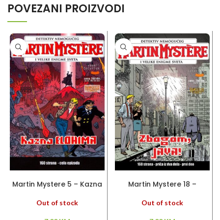
POVEZANI PROIZVODI
PROČITAJ VIŠE
PROČITAJ VIŠE
Martin Mystere 5 – Kazna
Martin Mystere 18 –
Elohima
Zbogom, Java
Out of stock
Out of stock