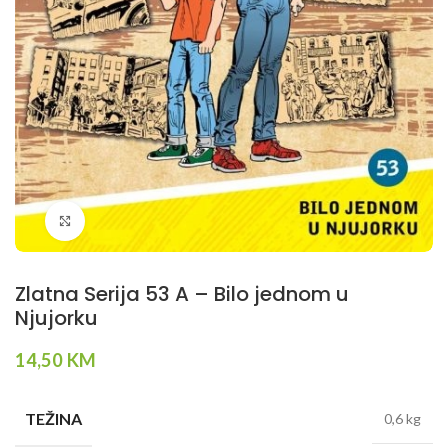
Klikni da povečaš
Zlatna Serija 53 A – Bilo jednom u
Njujorku
14,50
KM
TEŽINA
0,6 kg