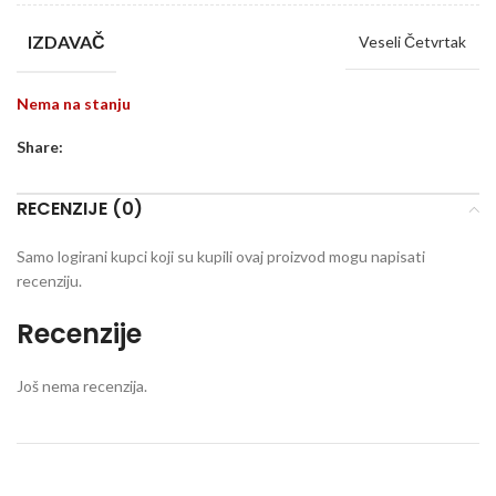
IZDAVAČ
Veseli Četvrtak
Nema na stanju
Share:
RECENZIJE (0)
Samo logirani kupci koji su kupili ovaj proizvod mogu napisati
recenziju.
Recenzije
Još nema recenzija.