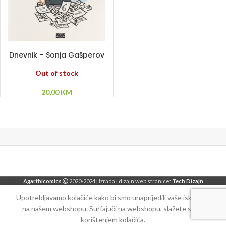
PROČITAJ VIŠE
Dnevnik – Sonja Gašperov
Out of stock
20,00
KM
Agarthicomics
2020-2024 | Izrada i dizajn web stranice:
Tech Dizajn
Upotrebljavamo kolačiće kako bi smo unaprijedili vaše iskustvo
na našem webshopu. Surfajuči na webshopu, slažete se sa
korištenjem kolačića.