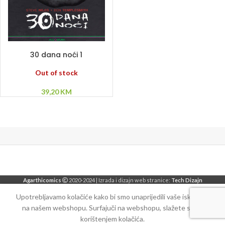
PROČITAJ VIŠE
30 dana noći 1
Out of stock
39,20
KM
Agarthicomics
2020-2024 | Izrada i dizajn web stranice:
Tech Dizajn
Upotrebljavamo kolačiće kako bi smo unaprijedili vaše iskustvo
na našem webshopu. Surfajuči na webshopu, slažete se sa
korištenjem kolačića.