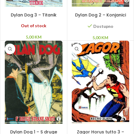
PROČITAJ VIŠE
DODAJ U KORPU
Dylan Dog 3 – Titanik
Dylan Dog 2 – Konjanici
vremena
Out of stock
Dostupno
5,00
KM
5,00
KM
DODAJ U KORPU
PROČITAJ VIŠE
Dylan Dog 1 – S druge
Zagor Horus tutto 3 –