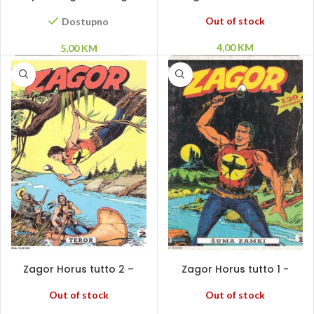
strane smrti
Rečno zlato
Out of stock
Dostupno
4,00
KM
5,00
KM
PROČITAJ VIŠE
PROČITAJ VIŠE
Zagor Horus tutto 2 –
Zagor Horus tutto 1 -
Teror
Ucena
Out of stock
Out of stock