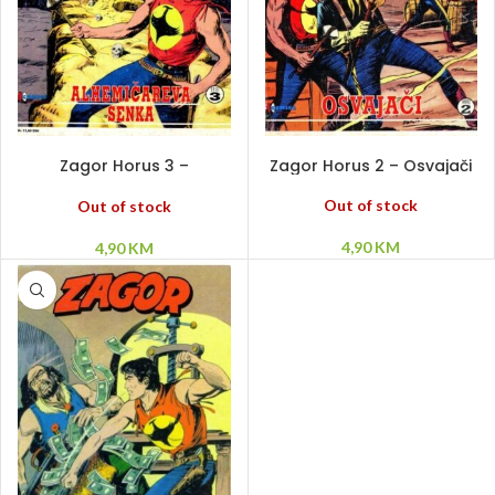
PROČITAJ VIŠE
PROČITAJ VIŠE
Zagor Horus 3 –
Zagor Horus 2 – Osvajači
Alhemičareva senka
Out of stock
Out of stock
4,90
KM
4,90
KM