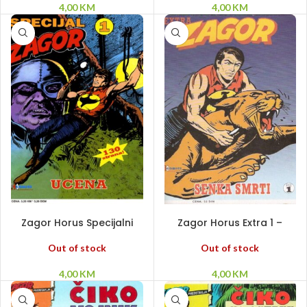
4,00
KM
4,00
KM
PROČITAJ VIŠE
PROČITAJ VIŠE
Zagor Horus Specijalni
Zagor Horus Extra 1 –
broj 1 -Ucena
Senka smrti
Out of stock
Out of stock
4,00
KM
4,00
KM