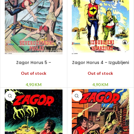
PROČITAJ VIŠE
PROČITAJ VIŠE
Zagor Horus 5 –
Zagor Horus 4 – Izgubljeni
Severozapadni prolaz
istraživač
Out of stock
Out of stock
4,90
KM
4,90
KM