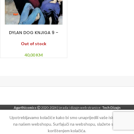
PROČITAJ VIŠE
DYLAN DOG KNJIGA 9 –
Morgana – Posle ponoći –
Video sam kako umireš
Out of stock
40,00
KM
Agarthicomics
2020-2024 | Izrada i dizajn web stranice:
Tech Dizajn
Upotrebljavamo kolačiće kako bi smo unaprijedili vaše iskustvo
na našem webshopu. Surfajuči na webshopu, slažete se sa
korištenjem kolačića.