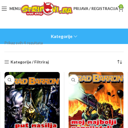
0
MENU
PRIJAVA / REGISTRACIJA
Kategorije
Sorted
Prikaz svih 4 rezultata
by
latest
Kategorije / Filtriraj