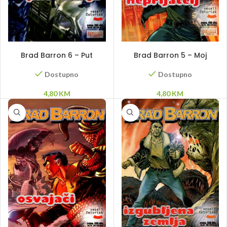
DODAJ U KORPU
DODAJ U KORPU
Brad Barron 6 – Put
Brad Barron 5 – Moj
nasilja
najbolji prijatelj
Dostupno
Dostupno
4,80
KM
4,80
KM