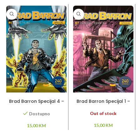
DODAJ U KORPU
PROČITAJ VIŠE
Brad Barron Specijal 4 –
Brad Barron Specijal 1 –
Posetilac
Ponovo rođen
Out of stock
Dostupno
15,00
KM
15,00
KM