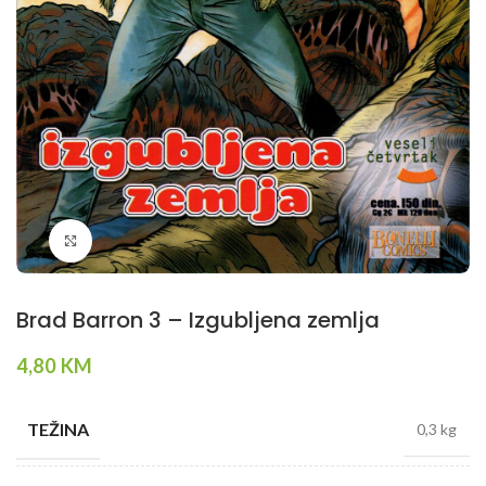
Klikni da povečaš
Brad Barron 3 – Izgubljena zemlja
4,80
KM
TEŽINA
0,3 kg