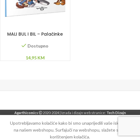
DODAJ U KORPU
MALI BUL I BIL – Palačinke
party
Dostupno
14,95
KM
Agarthicomics
2020-2024 | Izrada i dizajn web stranice:
Tech Dizajn
Upotrebljavamo kolačiće kako bi smo unaprijedili vaše iskustvo
na našem webshopu. Surfajuči na webshopu, slažete se sa
korištenjem kolačića.