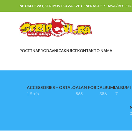
NE OKLIJEVAJ, STRIPOVI SU ZA SVE GENERACIJE
PRIJAVA / REGIST
POCETNA
PRODAVNICA
KNJIGE
KONTAKT
O NAMA
ACCESSORIES – OSTALO
ALAN FORD
ALBUMI
ALBUMI I
1 Strip
868
386
7
N
0