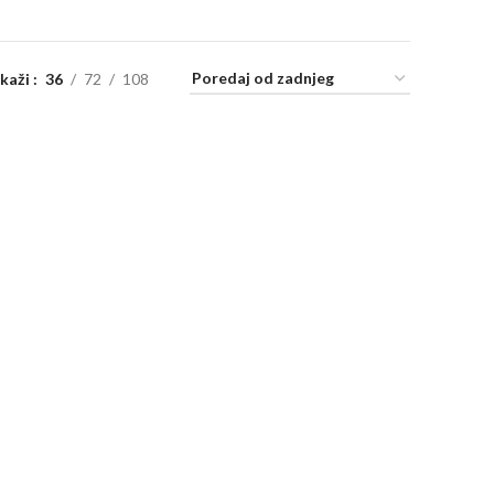
ikaži
36
72
108