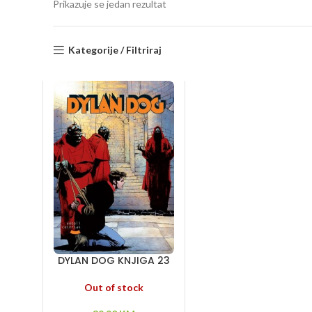
Prikazuje se jedan rezultat
Kategorije / Filtriraj
DYLAN DOG KNJIGA 23
– Čovek sa dva života
– Utvara iz mraka – Lov
Out of stock
na veštice