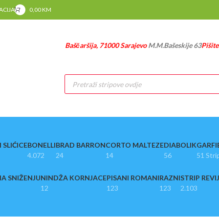
RACIJA
0,00
KM
Baščaršija, 71000 Sarajevo
M.M.Bašeskije 63
Pišit
Products
search
 SLIĆICE
BONELLI
BRAD BARRON
CORTO MALTEZE
DIABOLIK
GARFI
4.072
24
14
56
51 Stri
A SNIŽENJU
NINDŽA KORNJACE
PISANI ROMANI
RAZNI
STRIP REVI
12
123
123
2.103