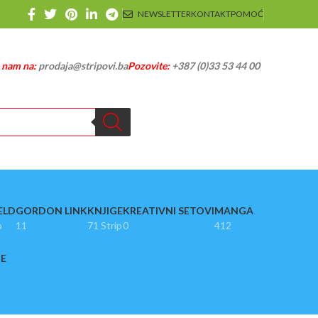
NEWSLETTER
KONTAKT
POMOĆ
e nam na:
prodaja@stripovi.ba
Pozovite:
+387 (0)33 53 44 00
ELD
GORDON LINK
KNJIGE
KREATIVNI SETOVI
MANGA
p
11
71 Strip
0
412
JE