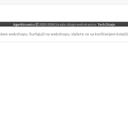
Agarthicomics
2020-2024 | Izrada i dizajn web stranice:
Tech Dizajn
našem webshopu. Surfajuči na webshopu, slažete se sa korištenjem kolačić