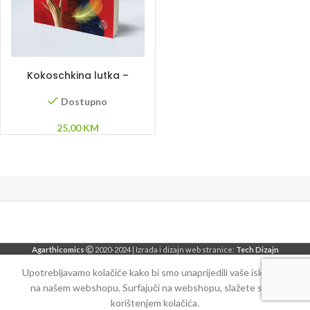
DODAJ U KORPU
Kokoschkina lutka –
Afonso Cruz
Dostupno
25,00
KM
Agarthicomics
2020-2024 | Izrada i dizajn web stranice:
Tech Dizajn
Upotrebljavamo kolačiće kako bi smo unaprijedili vaše iskustvo
na našem webshopu. Surfajuči na webshopu, slažete se sa
korištenjem kolačića.