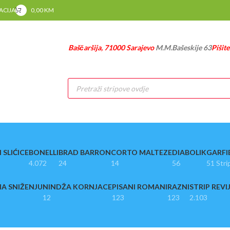
RACIJA
0,00
KM
Baščaršija, 71000 Sarajevo
M.M.Bašeskije 63
Pišit
Products
search
 SLIĆICE
BONELLI
BRAD BARRON
CORTO MALTEZE
DIABOLIK
GARFI
4.072
24
14
56
51 Stri
A SNIŽENJU
NINDŽA KORNJACE
PISANI ROMANI
RAZNI
STRIP REVI
12
123
123
2.103