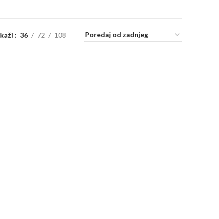
ikaži
36
72
108