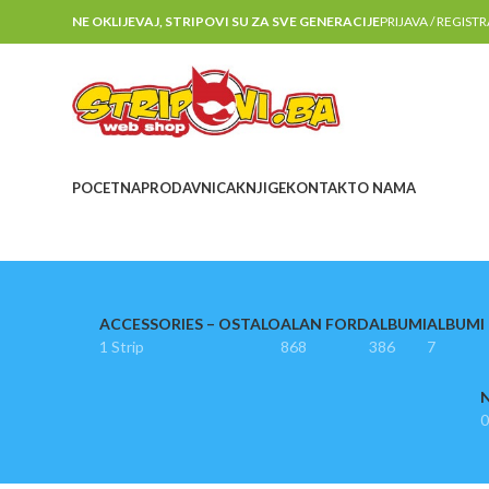
NE OKLIJEVAJ, STRIPOVI SU ZA SVE GENERACIJE
PRIJAVA / REGIST
POCETNA
PRODAVNICA
KNJIGE
KONTAKT
O NAMA
ACCESSORIES – OSTALO
ALAN FORD
ALBUMI
ALBUMI I
1 Strip
868
386
7
N
0