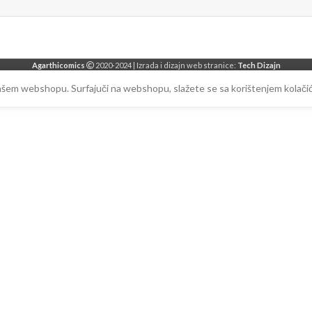
Agarthicomics
2020-2024 | Izrada i dizajn web stranice:
Tech Dizajn
našem webshopu. Surfajuči na webshopu, slažete se sa korištenjem kolačić