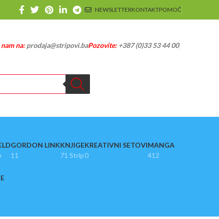
NEWSLETTER
KONTAKT
POMOĆ
e nam na:
prodaja@stripovi.ba
Pozovite:
+387 (0)33 53 44 00
ELD
GORDON LINK
KNJIGE
KREATIVNI SETOVI
MANGA
p
11
71 Strip
0
412
JE