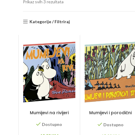
Sorted
Prikaz svih 3 rezultata
by
latest
Kategorije / Filtriraj
Mumijevi na rivijeri
Mumijevi i porodični
život
Dostupno
Dostupno