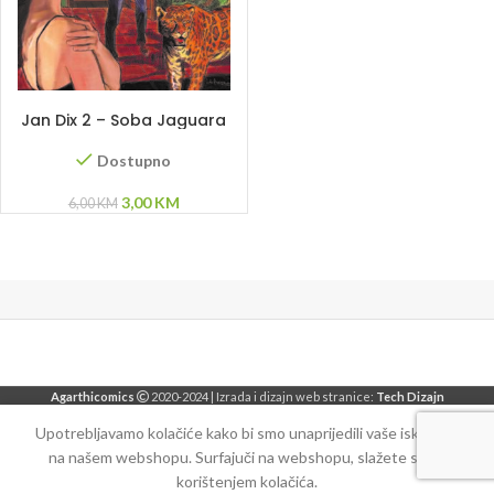
DODAJ U KORPU
Jan Dix 2 – Soba Jaguara
Dostupno
Original
Current
3,00
KM
6,00
KM
price
price
was:
is:
6,00 KM.
3,00 KM.
Agarthicomics
2020-2024 | Izrada i dizajn web stranice:
Tech Dizajn
Upotrebljavamo kolačiće kako bi smo unaprijedili vaše iskustvo
na našem webshopu. Surfajuči na webshopu, slažete se sa
korištenjem kolačića.