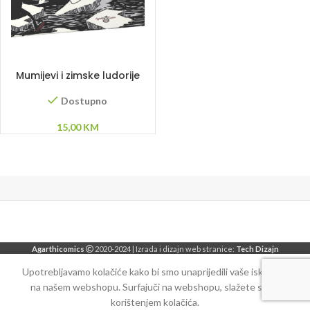
DODAJ U KORPU
Mumijevi i zimske ludorije
Dostupno
15,00
KM
Agarthicomics
2020-2024 | Izrada i dizajn web stranice:
Tech Dizajn
Upotrebljavamo kolačiće kako bi smo unaprijedili vaše iskustvo
na našem webshopu. Surfajuči na webshopu, slažete se sa
korištenjem kolačića.