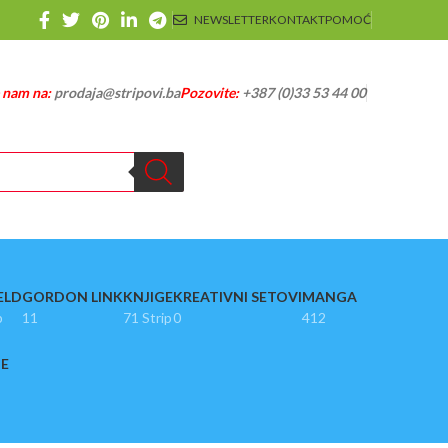
NEWSLETTER
KONTAKT
POMOĆ
e nam na:
prodaja@stripovi.ba
Pozovite:
+387 (0)33 53 44 00
ELD
GORDON LINK
KNJIGE
KREATIVNI SETOVI
MANGA
p
11
71 Strip
0
412
JE