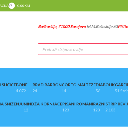
RACIJA
0,00
KM
Baščaršija, 71000 Sarajevo
M.M.Bašeskije 63
Pišit
Products
search
 SLIĆICE
BONELLI
BRAD BARRON
CORTO MALTEZE
DIABOLIK
GARFI
4.072
24
14
56
51 Stri
A SNIŽENJU
NINDŽA KORNJACE
PISANI ROMANI
RAZNI
STRIP REVI
12
123
123
2.103