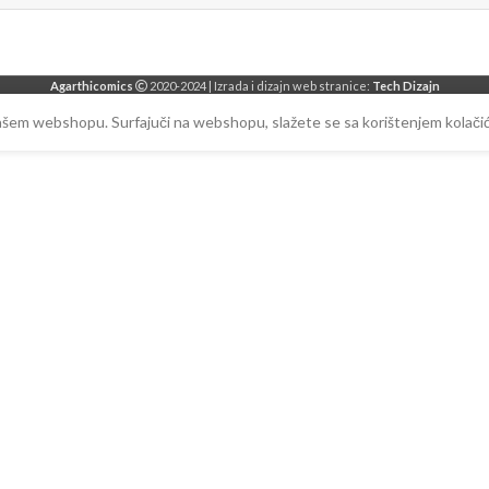
Agarthicomics
2020-2024 | Izrada i dizajn web stranice:
Tech Dizajn
našem webshopu. Surfajuči na webshopu, slažete se sa korištenjem kolačić