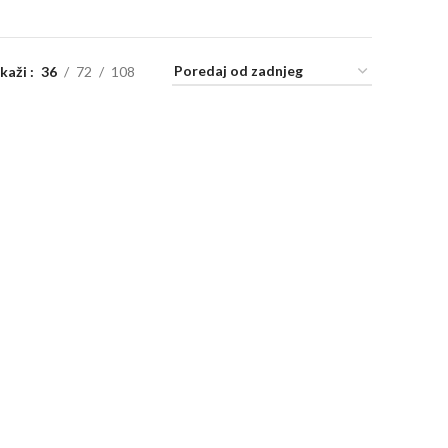
ikaži
36
72
108