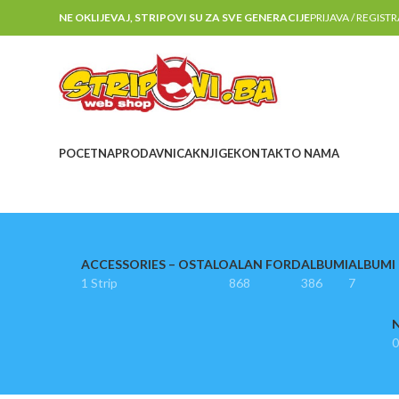
NE OKLIJEVAJ, STRIPOVI SU ZA SVE GENERACIJE
PRIJAVA / REGIST
POCETNA
PRODAVNICA
KNJIGE
KONTAKT
O NAMA
ACCESSORIES – OSTALO
ALAN FORD
ALBUMI
ALBUMI I
1 Strip
868
386
7
N
0