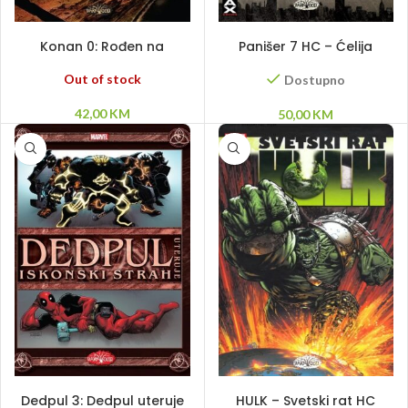
PROČITAJ VIŠE
DODAJ U KORPU
Konan 0: Rođen na
Panišer 7 HC – Ćelija
bojnom polju (HC)
(Reprint)
Out of stock
Dostupno
42,00
KM
50,00
KM
PROČITAJ VIŠE
PROČITAJ VIŠE
Dedpul 3: Dedpul uteruje
HULK – Svetski rat HC