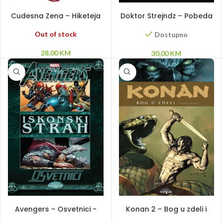
PROČITAJ VIŠE
DODAJ U KORPU
Cudesna Zena – Hiketeja
Doktor Strejndz – Pobeda
HC
i patnja HC
Out of stock
Dostupno
28,00
KM
30,00
KM
PROČITAJ VIŠE
PROČITAJ VIŠE
Avengers – Osvetnici -
Konan 2 – Bog u zdeli i
Iskonski strah HC
druge price