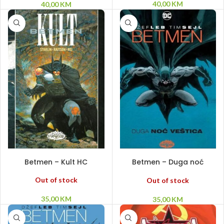
40,00
KM
40,00
KM
PROČITAJ VIŠE
PROČITAJ VIŠE
Betmen – Kult HC
Betmen – Duga noć
vještica SC
Out of stock
Out of stock
35,00
KM
35,00
KM