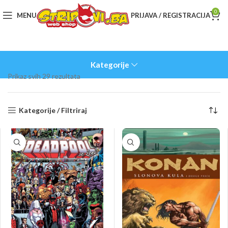
0
MENU
PRIJAVA / REGISTRACIJA
Kategorije
Sorted
Prikaz svih 29 rezultata
by
latest
Kategorije / Filtriraj