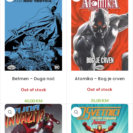
PROČITAJ VIŠE
PROČITAJ VIŠE
Betmen – Duga noć
Atomika – Bog je crven
vještica HC
Out of stock
Out of stock
35,00
KM
40,00
KM