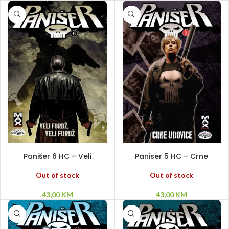
PROČITAJ VIŠE
PROČITAJ VIŠE
Panišer 6 HC – Veli
Paniser 5 HC – Crne
Fordz,Veli Fordz
udovice
Out of stock
Out of stock
43,00
KM
43,00
KM