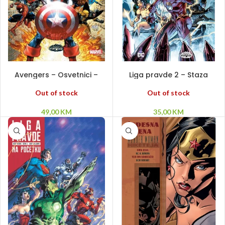
PROČITAJ VIŠE
PROČITAJ VIŠE
Avengers – Osvetnici –
Liga pravde 2 – Staza
Građanski rat HC
nedela HC
Out of stock
Out of stock
49,00
KM
35,00
KM