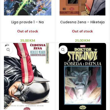
PROČITAJ VIŠE
PROČITAJ VIŠE
Liga pravde 1 – Na
Cudesna Zena – Hiketeja
početku HC
SC
Out of stock
Out of stock
35,00
KM
25,00
KM