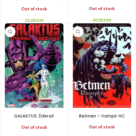
Iskonski strah – Korica A
Out of stock
Out of stock
40,00
KM
25,00
KM
PROČITAJ VIŠE
PROČITAJ VIŠE
GALAKTUS: Žderač
Betmen – Vampir HC
svetova
Out of stock
Out of stock