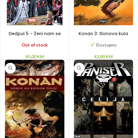
PROČITAJ VIŠE
DODAJ U KORPU
Dedpul 5 – Ženi nam se
Konan 3: Slonova kula
Dedpul
Out of stock
Dostupno
45,00
KM
42,00
KM