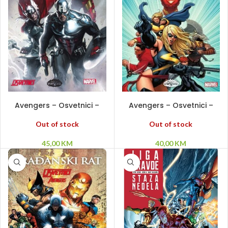
PROČITAJ VIŠE
PROČITAJ VIŠE
Avengers – Osvetnici –
Avengers – Osvetnici –
Tajna invazija HC
Ultron napada HC
Out of stock
Out of stock
45,00
KM
40,00
KM