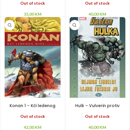
Out of stock
Out of stock
35,00
KM
40,00
KM
PROČITAJ VIŠE
PROČITAJ VIŠE
Konan 1 – Kći ledenog
Hulk – Vulverin protiv
diva i druge priče
Hulka HC
Out of stock
Out of stock
42,00
KM
40,00
KM