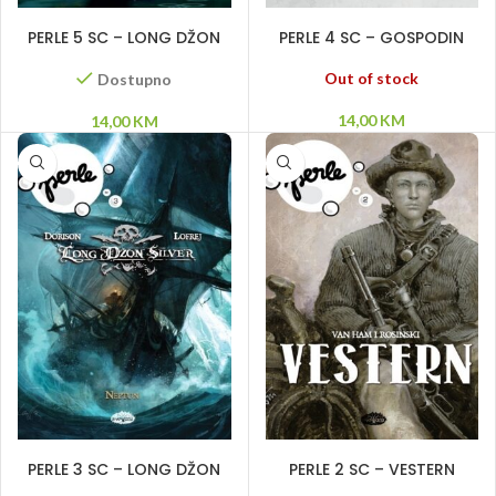
DODAJ U KORPU
PROČITAJ VIŠE
PERLE 5 SC – LONG DŽON
PERLE 4 SC – GOSPODIN
SILVER – Smaragdni
MARDI GRA PEPELNIK –
lavirint
Dobro došli u smrt
Out of stock
Dostupno
14,00
KM
14,00
KM
PROČITAJ VIŠE
PROČITAJ VIŠE
PERLE 3 SC – LONG DŽON
PERLE 2 SC – VESTERN
SILVER – Neptun