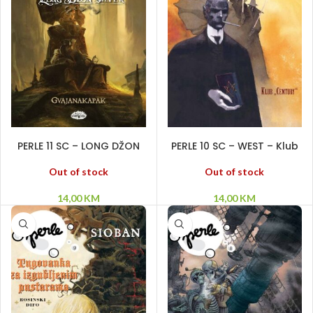
PROČITAJ VIŠE
PROČITAJ VIŠE
PERLE 11 SC – LONG DŽON
PERLE 10 SC – WEST – Klub
SILVER – Gvajanakapak
“Century”
Out of stock
Out of stock
14,00
KM
14,00
KM