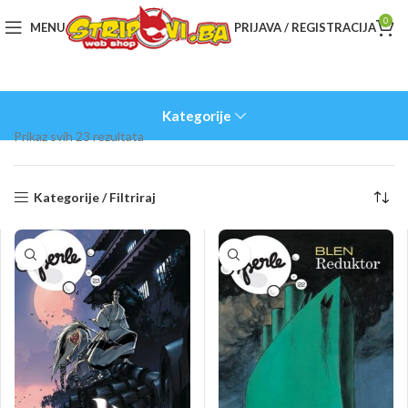
0
MENU
PRIJAVA / REGISTRACIJA
Kategorije
Sorted
Prikaz svih 23 rezultata
by
latest
Kategorije / Filtriraj