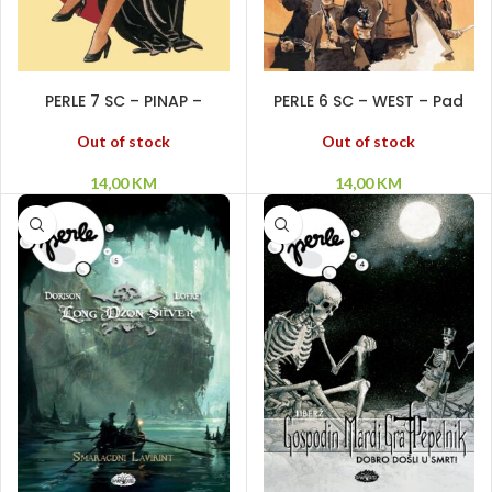
PROČITAJ VIŠE
PROČITAJ VIŠE
PERLE 7 SC – PINAP –
PERLE 6 SC – WEST – Pad
Pamtite Perl Harbor
Vavilona
Out of stock
Out of stock
14,00
KM
14,00
KM