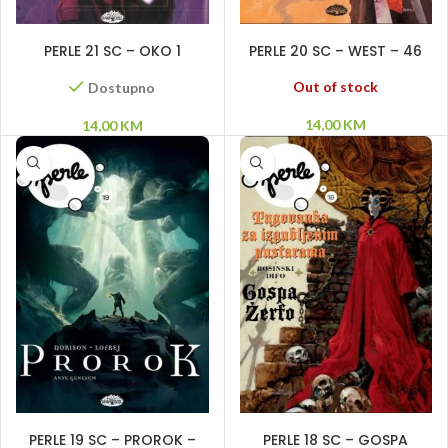
DODAJ U KORPU
PROČITAJ VIŠE
PERLE 21 SC – OKO 1
PERLE 20 SC – WEST – 46
država
Out of stock
Dostupno
14,00
KM
14,00
KM
DODAJ U KORPU
PROČITAJ VIŠE
PERLE 19 SC – PROROK –
PERLE 18 SC – GOSPA