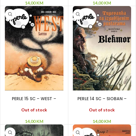
14,00
KM
14,00
KM
PROČITAJ VIŠE
PROČITAJ VIŠE
PERLE 15 SC – WEST –
PERLE 14 SC – SIOBAN –
Santero
Tugovanka za izgubljenim
pustarama 2
Out of stock
Out of stock
14,00
KM
14,00
KM