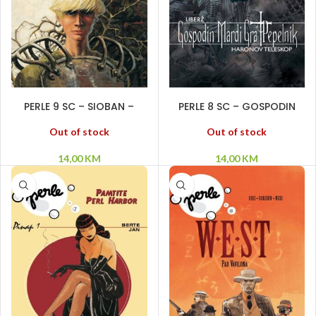
PROČITAJ VIŠE
PROČITAJ VIŠE
PERLE 9 SC – SIOBAN –
PERLE 8 SC – GOSPODIN
Tugovanka za izgubljenim
MARDI GRA PEPELNIK –
pustarama
HARONOV TELESKOP
Out of stock
Out of stock
14,00
KM
14,00
KM