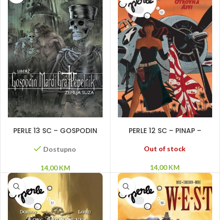
DODAJ U KORPU
PROČITAJ VIŠE
PERLE 13 SC – GOSPODIN
PERLE 12 SC – PINAP –
MARDI GRA PEPELNIK –
Otrovna Ajvi
Zemlja suza
Out of stock
Dostupno
14,00
KM
14,00
KM