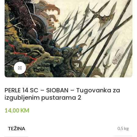
Klikni da povečaš
PERLE 14 SC – SIOBAN – Tugovanka za
izgubljenim pustarama 2
14,00
KM
TEŽINA
0,5 kg