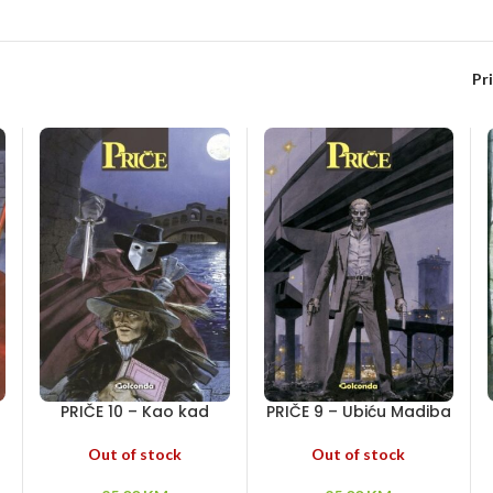
Pr
PRIČE 10 – Kao kad
PRIČE 9 – Ubiću Madiba
napolju pada kiša – U
– Reanimator – Leone
krvi zapisano – Divljina
Out of stock
Out of stock