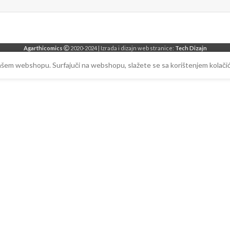
Agarthicomics
2020-2024 | Izrada i dizajn web stranice:
Tech Dizajn
našem webshopu. Surfajuči na webshopu, slažete se sa korištenjem kolačić