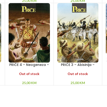
25,00
KM
25,00
KM
PRIČE 4 – Neogeneza –
PRIČE 3 – Abisinija –
Snovi mrtvih – Optužba
Remzi i Remzi
Out of stock
Out of stock
25,00
KM
25,00
KM