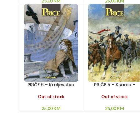
25,00
KM
25,00
KM
PRIČE 6 – Kraljevstvo
PRIČE 5 – Ksamu –
Jaguara – Vilinska
Balaklava – Iluzije
prašina – Krv smrtnika
Out of stock
Out of stock
25,00
KM
25,00
KM