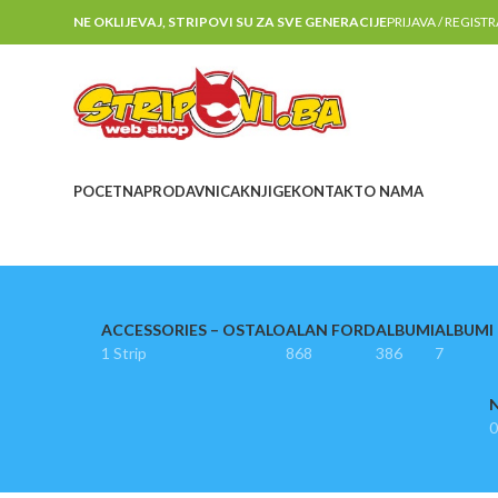
NE OKLIJEVAJ, STRIPOVI SU ZA SVE GENERACIJE
PRIJAVA / REGIST
POCETNA
PRODAVNICA
KNJIGE
KONTAKT
O NAMA
ACCESSORIES – OSTALO
ALAN FORD
ALBUMI
ALBUMI I
1 Strip
868
386
7
N
0