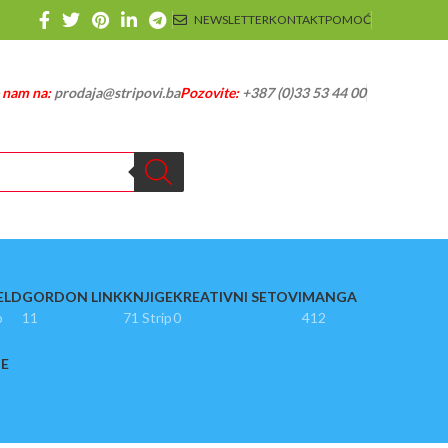
NEWSLETTER
KONTAKT
POMOĆ
e nam na:
prodaja@stripovi.ba
Pozovite:
+387 (0)33 53 44 00
ELD
GORDON LINK
KNJIGE
KREATIVNI SETOVI
MANGA
p
11
71 Strip
0
412
JE