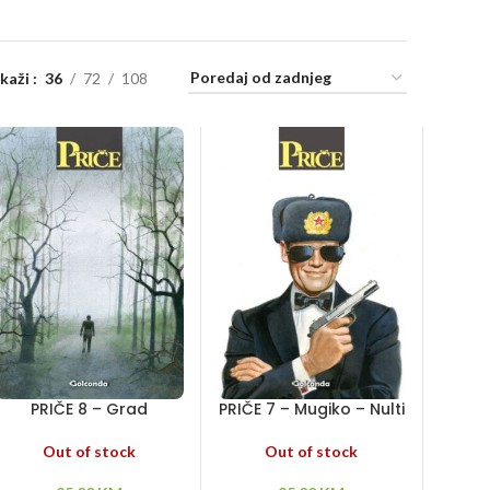
ikaži
36
72
108
PRIČE 8 – Grad
PRIČE 7 – Mugiko – Nulti
uspomena –
zakon –
Lombrozovo srce –
Astromonstrumi
Out of stock
Out of stock
Atinin dar