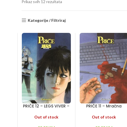
Sorted
Prikaz svih 12 rezultata
by
latest
Kategorije / Filtriraj
PRIČE 12 – LEGS VIVER –
PRIČE 11 – Mračna
Elipsa – Masakr –
prizma – Miran čovek
Nemeza
Out of stock
Out of stock