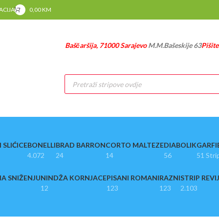
RACIJA
0,00
KM
Baščaršija, 71000 Sarajevo
M.M.Bašeskije 63
Pišit
Products
search
 SLIĆICE
BONELLI
BRAD BARRON
CORTO MALTEZE
DIABOLIK
GARFI
4.072
24
14
56
51 Stri
A SNIŽENJU
NINDŽA KORNJACE
PISANI ROMANI
RAZNI
STRIP REVI
12
123
123
2.103