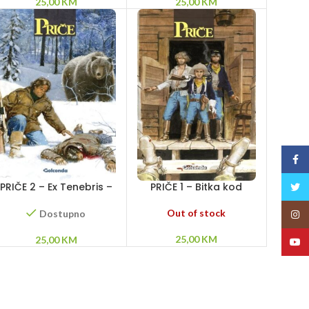
25,00
KM
25,00
KM
Face
PRIČE 2 – Ex Tenebris –
PRIČE 1 – Bitka kod
Twitt
Velika majka – Nevina
Marenga – Dva kralja –
Cena časti
Out of stock
Dostupno
Insta
25,00
KM
25,00
KM
YouT