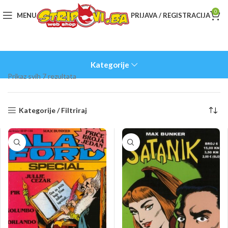
0
MENU
PRIJAVA / REGISTRACIJA
Kategorije
Sorted
Prikaz svih 7 rezultata
by
latest
Kategorije / Filtriraj