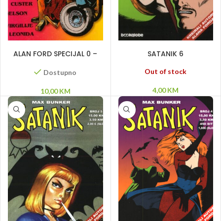
DODAJ U KORPU
PROČITAJ VIŠE
ALAN FORD SPECIJAL 0 –
SATANIK 6
Julije Cezar, Pir, Kolumbo,
Orlando, Custer, Nelson,
Out of stock
Dostupno
Virgilije, Leonida
4,00
KM
10,00
KM