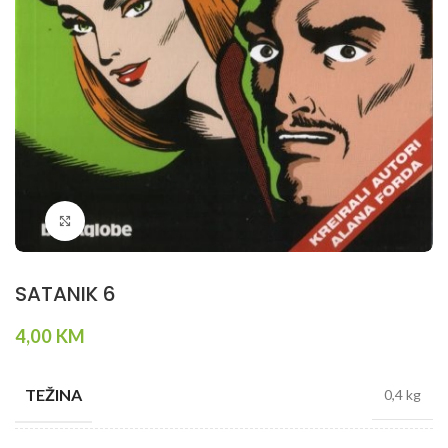
Klikni da povečaš
SATANIK 6
4,00
KM
TEŽINA
0,4 kg