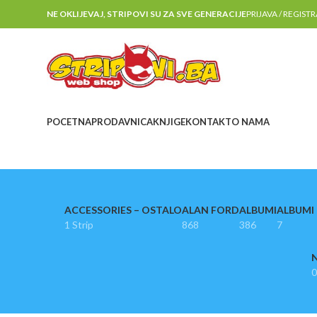
NE OKLIJEVAJ, STRIPOVI SU ZA SVE GENERACIJE
PRIJAVA / REGIST
POCETNA
PRODAVNICA
KNJIGE
KONTAKT
O NAMA
ACCESSORIES – OSTALO
ALAN FORD
ALBUMI
ALBUMI I
1 Strip
868
386
7
N
0