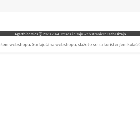
Agarthicomics
2020-2024 | Izrada i dizajn web stranice:
Tech Dizajn
našem webshopu. Surfajuči na webshopu, slažete se sa korištenjem kolačić