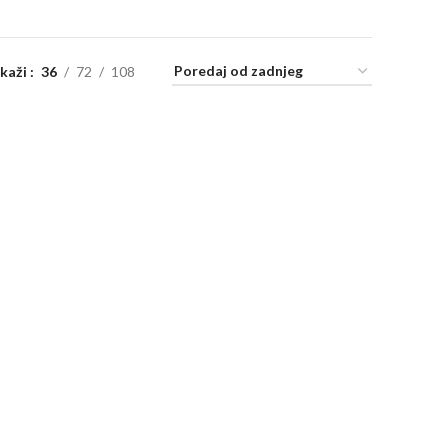
ikaži
36
72
108