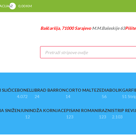
RACIJA
0,00
KM
Baščaršija, 71000 Sarajevo
M.M.Bašeskije 63
Pišit
Products
search
 SLIĆICE
BONELLI
BRAD BARRON
CORTO MALTEZE
DIABOLIK
GARFI
4.072
24
14
56
51 Stri
A SNIŽENJU
NINDŽA KORNJACE
PISANI ROMANI
RAZNI
STRIP REVI
12
123
123
2.103