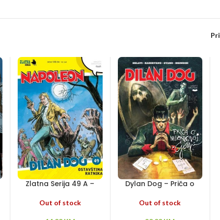
Pr
Zlatna Serija 49 A –
Dylan Dog – Priča o
Ostavština ratnika
nedokučivoj Gospi
Out of stock
Out of stock