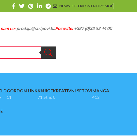
NEWSLETTER
KONTAKT
POMOĆ
e nam na:
prodaja@stripovi.ba
Pozovite:
+387 (0)33 53 44 00
ELD
GORDON LINK
KNJIGE
KREATIVNI SETOVI
MANGA
p
11
71 Strip
0
412
JE