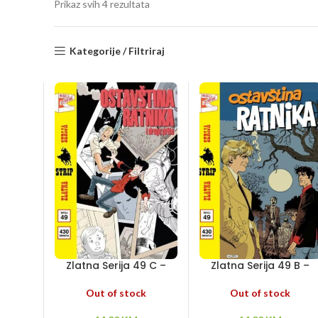
Sorted
Prikaz svih 4 rezultata
by
latest
Kategorije / Filtriraj
Zlatna Serija 49 C –
Zlatna Serija 49 B –
Ostavština ratnika
Ostavština ratnika
Out of stock
Out of stock