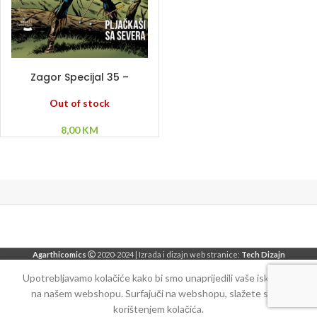
PROČITAJ VIŠE
Zagor Specijal 35 –
Pljačkaši sa sjevera
Out of stock
8,00
KM
Agarthicomics
2020-2024 | Izrada i dizajn web stranice:
Tech Dizajn
Upotrebljavamo kolačiće kako bi smo unaprijedili vaše iskustvo
na našem webshopu. Surfajuči na webshopu, slažete se sa
korištenjem kolačića.