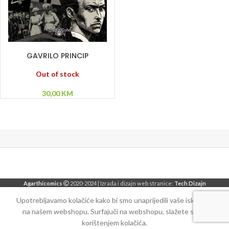
PROČITAJ VIŠE
GAVRILO PRINCIP
Out of stock
30,00
KM
Agarthicomics
2020-2024 | Izrada i dizajn web stranice:
Tech Dizajn
Upotrebljavamo kolačiće kako bi smo unaprijedili vaše iskustvo
na našem webshopu. Surfajuči na webshopu, slažete se sa
korištenjem kolačića.