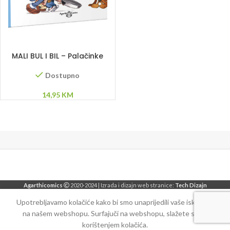
DODAJ U KORPU
MALI BUL I BIL – Palačinke
party
Dostupno
14,95
KM
Agarthicomics
2020-2024 | Izrada i dizajn web stranice:
Tech Dizajn
Upotrebljavamo kolačiće kako bi smo unaprijedili vaše iskustvo
na našem webshopu. Surfajuči na webshopu, slažete se sa
korištenjem kolačića.