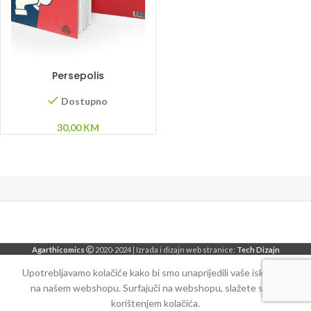
DODAJ U KORPU
Persepolis
Dostupno
30,00
KM
Agarthicomics
2020-2024 | Izrada i dizajn web stranice:
Tech Dizajn
Upotrebljavamo kolačiće kako bi smo unaprijedili vaše iskustvo
na našem webshopu. Surfajuči na webshopu, slažete se sa
korištenjem kolačića.