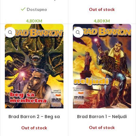
Izgubljena zemlja
Out of stock
Dostupno
4,80
KM
4,80
KM
PROČITAJ VIŠE
PROČITAJ VIŠE
Brad Barron 2 – Beg sa
Brad Barron 1 – Neljudi
Menhetna
Out of stock
Out of stock