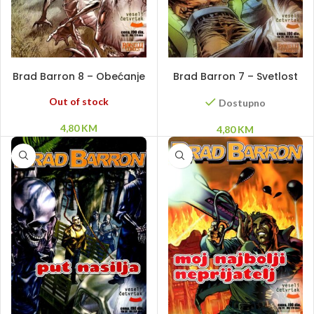
PROČITAJ VIŠE
DODAJ U KORPU
Brad Barron 8 – Obećanje
Brad Barron 7 – Svetlost
jedinstvenog
Out of stock
Dostupno
4,80
KM
4,80
KM