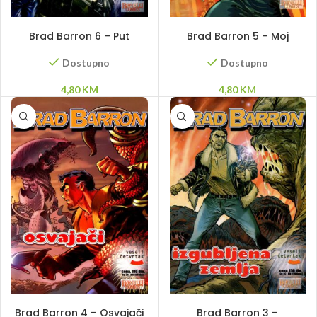
DODAJ U KORPU
DODAJ U KORPU
Brad Barron 6 – Put
Brad Barron 5 – Moj
nasilja
najbolji prijatelj
Dostupno
Dostupno
4,80
KM
4,80
KM
DODAJ U KORPU
PROČITAJ VIŠE
Brad Barron 4 – Osvajači
Brad Barron 3 –