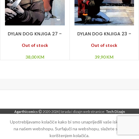
PROČITAJ VIŠE
PROČITAJ VIŠE
DYLAN DOG KNJIGA 27 –
DYLAN DOG KNJIGA 23 –
Vila zla – Kileksov mozak
Čovek sa dva života –
– Džoni nakaza
Utvara iz mraka – Lov na
Out of stock
Out of stock
veštice
38,00
KM
39,90
KM
Agarthicomics
2020-2024 | Izrada i dizajn web stranice:
Tech Dizajn
Upotrebljavamo kolačiće kako bi smo unaprijedili vaše iskustvo
na našem webshopu. Surfajuči na webshopu, slažete se sa
korištenjem kolačića.