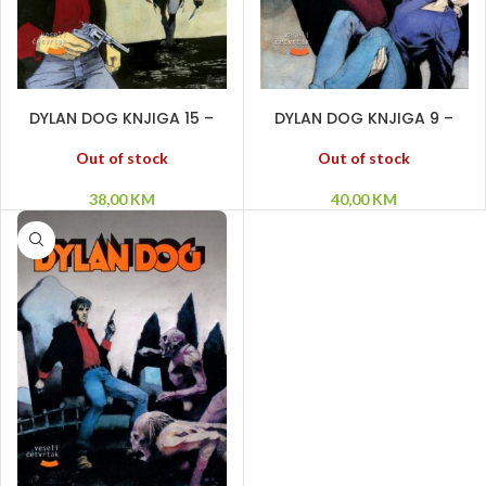
PROČITAJ VIŠE
PROČITAJ VIŠE
DYLAN DOG KNJIGA 15 –
DYLAN DOG KNJIGA 9 –
Priča ni o kome – Odrazi
Morgana – Posle ponoći –
smrti – Goblin
Video sam kako umireš
Out of stock
Out of stock
38,00
KM
40,00
KM