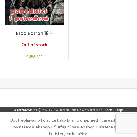
PROČITAJ VIŠE
Brad Barron 18 –
Pobednici i pobeđeni
Out of stock
4,80
KM
Agarthicomics
2020-2024 | Izrada i dizajn web stranice:
Tech Dizajn
Upotrebljavamo kolačiće kako bi smo unaprijedili vaše iskustvo
na našem webshopu. Surfajuči na webshopu, slažete se sa
korištenjem kolačića.