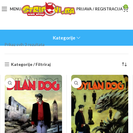
0
MENU
PRIJAVA / REGISTRACIJA
Kategorije
Sorted
Prikaz svih 3 rezultata
by
latest
Kategorije / Filtriraj