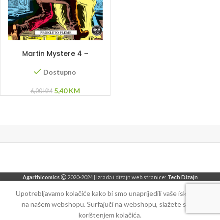
DODAJ U KORPU
Martin Mystere 4 –
Prokleto pleme
Dostupno
Original
Current
5,40
KM
6,00
KM
price
price
was:
is:
6,00 KM.
5,40 KM.
Agarthicomics
2020-2024 | Izrada i dizajn web stranice:
Tech Dizajn
Upotrebljavamo kolačiće kako bi smo unaprijedili vaše iskustvo
na našem webshopu. Surfajuči na webshopu, slažete se sa
korištenjem kolačića.