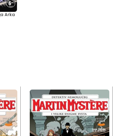
ja Arka
rent
e
0 KM.