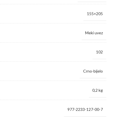
155×205
Meki uvez
102
Crno-bijelo
0,2 kg
977-2233-127-00-7