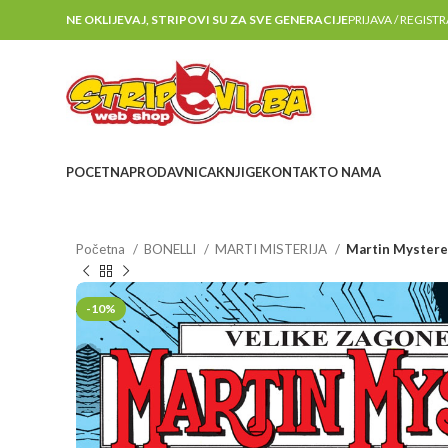
NE OKLIJEVAJ, STRIPOVI SU ZA SVE GENERACIJE
PRIJAVA / REGIST
POCETNA
PRODAVNICA
KNJIGE
KONTAKT
O NAMA
Početna
BONELLI
MARTI MISTERIJA
Martin Mystere 
-10%