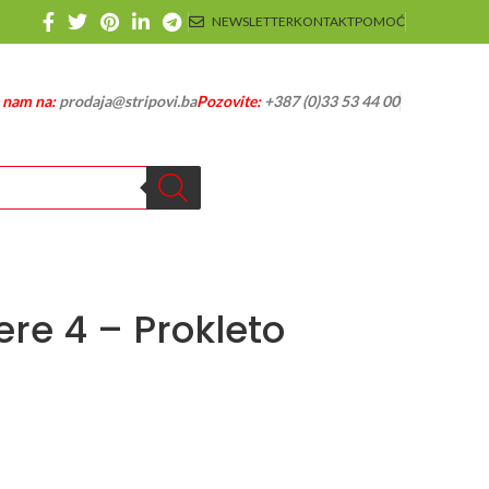
NEWSLETTER
KONTAKT
POMOĆ
e nam na:
prodaja@stripovi.ba
Pozovite:
+387 (0)33 53 44 00
re 4 – Prokleto
ent