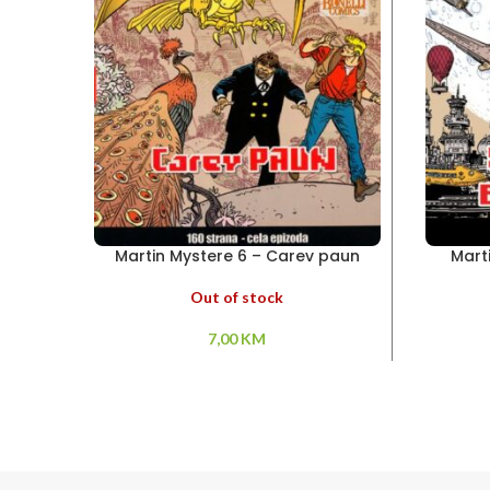
Martin Mystere 6 – Carev paun
Mart
Out of stock
7,00
KM