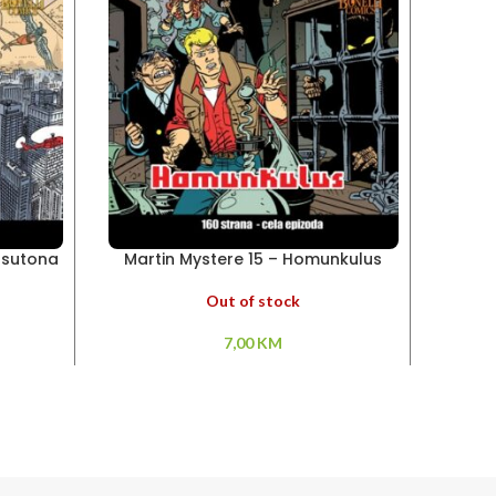
 sutona
Martin Mystere 15 – Homunkulus
Ma
Out of stock
7,00
KM