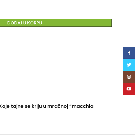
DODAJ U KORPU
Face
Twitt
Insta
YouT
 Koje tajne se kriju u mračnoj “macchia