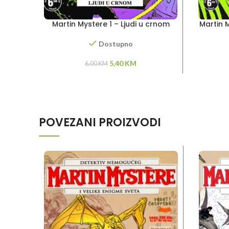
Martin Mystere 1 – Ljudi u crnom
Martin 
Dostupno
Original
Current
5,40
KM
6,00
KM
price
price
was:
is:
6,00 KM.
5,40 KM.
POVEZANI PROIZVODI