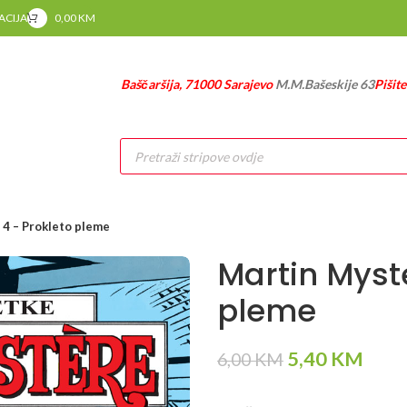
RACIJA
0,00
KM
Baščaršija, 71000 Sarajevo
M.M.Bašeskije 63
Pišit
Products
search
4 – Prokleto pleme
Martin Myste
pleme
Original
Curr
5,40
KM
6,00
KM
price
price
was:
is: