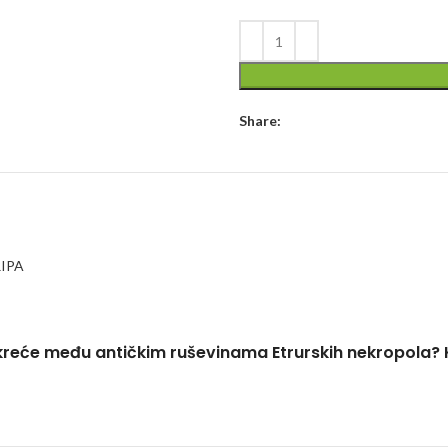
Share:
IPA
 se kreće među antičkim ruševinama Etrurskih nekropola?