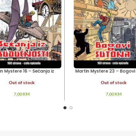
in Mystere 16 – Sećanja iz
Martin Mystere 23 – Bogovi
budućnosti
Out of stock
Out of stock
7,00
KM
7,00
KM