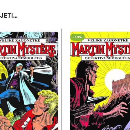
JETI…
-10%