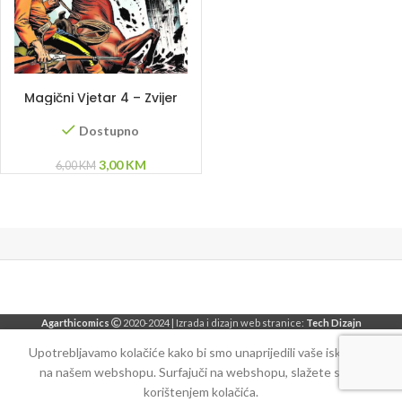
DODAJ U KORPU
Magični Vjetar 4 – Zvijer
Dostupno
Original
Current
3,00
KM
6,00
KM
price
price
was:
is:
6,00 KM.
3,00 KM.
Agarthicomics
2020-2024 | Izrada i dizajn web stranice:
Tech Dizajn
Upotrebljavamo kolačiće kako bi smo unaprijedili vaše iskustvo
na našem webshopu. Surfajuči na webshopu, slažete se sa
korištenjem kolačića.