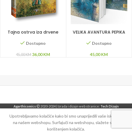
DODAJ U KORPU
DODAJ U KORPU
Tajna ostrva iza drvene
VELIKA AVANTURA PEPIKA
ograde
STRECHE
Dostupno
Dostupno
Original
Current
36,00
KM
45,00
KM
45,00
KM
price
price
was:
is:
45,00 KM.
36,00 KM.
Agarthicomics
2020-2024 | Izrada i dizajn web stranice:
Tech Dizajn
Upotrebljavamo kolačiće kako bi smo unaprijedili vaše iskustvo
na našem webshopu. Surfajuči na webshopu, slažete se sa
korištenjem kolačića.