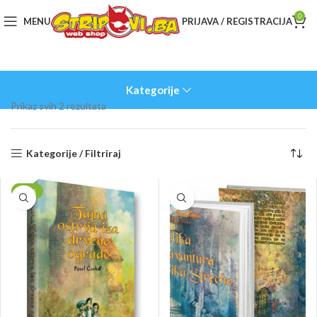
0
MENU
PRIJAVA / REGISTRACIJA
Kategorije
Sorted
Prikaz svih 2 rezultata
by
latest
Kategorije / Filtriraj
-20%