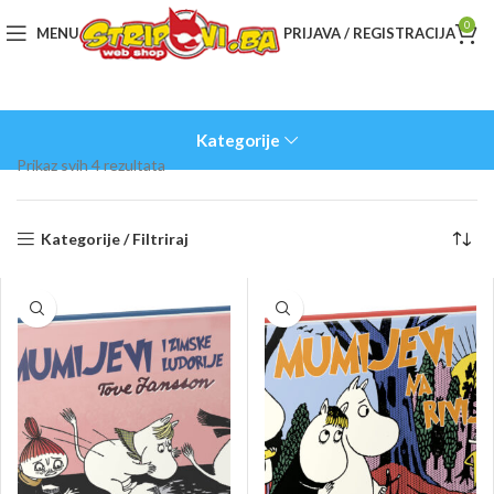
0
MENU
PRIJAVA / REGISTRACIJA
Kategorije
Sorted
Prikaz svih 4 rezultata
by
latest
Kategorije / Filtriraj