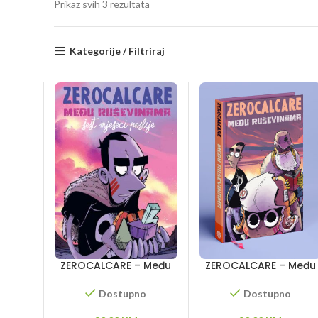
Sorted
Prikaz svih 3 rezultata
by
latest
Kategorije / Filtriraj
ZEROCALCARE – Među
ZEROCALCARE – Među
ruševinama – šest
ruševinama
mjeseci poslije
Dostupno
Dostupno