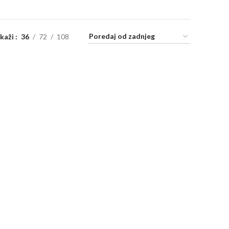
ikaži
36
72
108