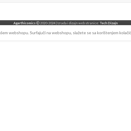
Agarthicomics
2020-2024 | Izrada i dizajn web stranice:
Tech Dizajn
našem webshopu. Surfajuči na webshopu, slažete se sa korištenjem kolačić