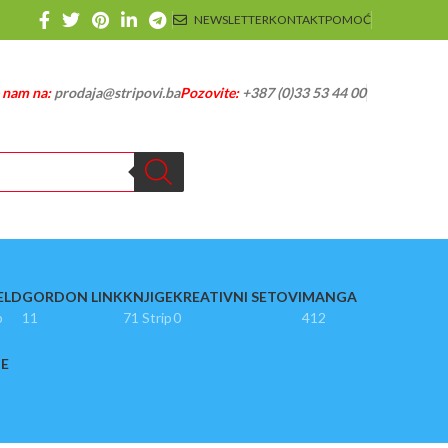
NEWSLETTER
KONTAKT
POMOĆ
e nam na:
prodaja@stripovi.ba
Pozovite:
+387 (0)33 53 44 00
ELD
GORDON LINK
KNJIGE
KREATIVNI SETOVI
MANGA
p
11
71 Strip
0
412
JE