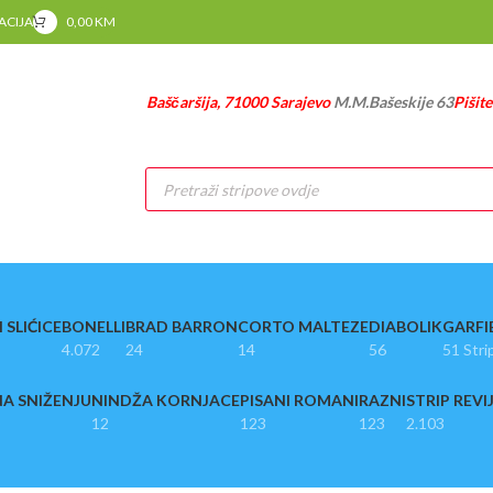
RACIJA
0,00
KM
Baščaršija, 71000 Sarajevo
M.M.Bašeskije 63
Pišit
Products
search
 SLIĆICE
BONELLI
BRAD BARRON
CORTO MALTEZE
DIABOLIK
GARFI
4.072
24
14
56
51 Stri
A SNIŽENJU
NINDŽA KORNJACE
PISANI ROMANI
RAZNI
STRIP REVI
12
123
123
2.103