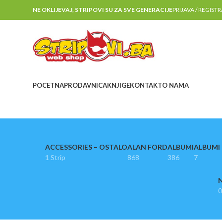
NE OKLIJEVAJ, STRIPOVI SU ZA SVE GENERACIJE
PRIJAVA / REGIST
POCETNA
PRODAVNICA
KNJIGE
KONTAKT
O NAMA
ACCESSORIES – OSTALO
ALAN FORD
ALBUMI
ALBUMI I
1 Strip
868
386
7
N
0