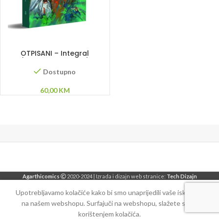
DODAJ U KORPU
OTPISANI – Integral
(Ahmet Muminović)
Dostupno
60,00
KM
Agarthicomics
2020-2024 | Izrada i dizajn web stranice:
Tech Dizajn
Upotrebljavamo kolačiće kako bi smo unaprijedili vaše iskustvo
na našem webshopu. Surfajuči na webshopu, slažete se sa
korištenjem kolačića.