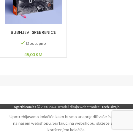
DODAJ U KORPU
BUBNJEVI SREBRENICE
Dostupno
45,00
KM
Agarthicomics
2020-2024 | Izrada i dizajn web stranice:
Tech Dizajn
Upotrebljavamo kolačiće kako bi smo unaprijedili vaše iskustvo
na našem webshopu. Surfajuči na webshopu, slažete se sa
korištenjem kolačića.