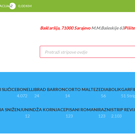
RACIJA
0,00
KM
Baščaršija, 71000 Sarajevo
M.M.Bašeskije 63
Pišit
Products
search
 SLIĆICE
BONELLI
BRAD BARRON
CORTO MALTEZE
DIABOLIK
GARFI
4.072
24
14
56
51 Stri
A SNIŽENJU
NINDŽA KORNJACE
PISANI ROMANI
RAZNI
STRIP REVI
12
123
123
2.103