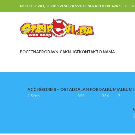
NE OKLIJEVAJ, STRIPOVI SU ZA SVE GENERACIJE
PRIJAVA / REGIST
POCETNA
PRODAVNICA
KNJIGE
KONTAKT
O NAMA
ACCESSORIES – OSTALO
ALAN FORD
ALBUMI
ALBUMI I
1 Strip
868
386
7
N
0