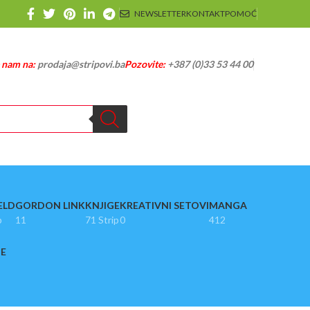
NEWSLETTER
KONTAKT
POMOĆ
e nam na:
prodaja@stripovi.ba
Pozovite:
+387 (0)33 53 44 00
ELD
GORDON LINK
KNJIGE
KREATIVNI SETOVI
MANGA
p
11
71 Strip
0
412
JE