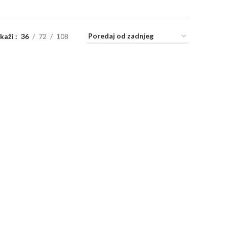
ikaži
36
72
108