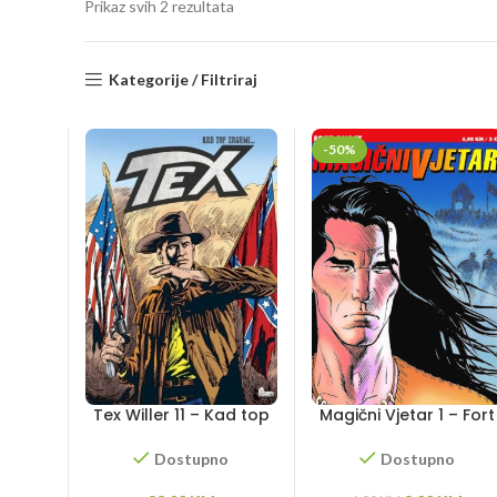
Sorted
Prikaz svih 2 rezultata
by
latest
Kategorije / Filtriraj
-50%
Tex Willer 11 – Kad top
Magični Vjetar 1 – Fort
zagrmi…
Ghost
Dostupno
Dostupno