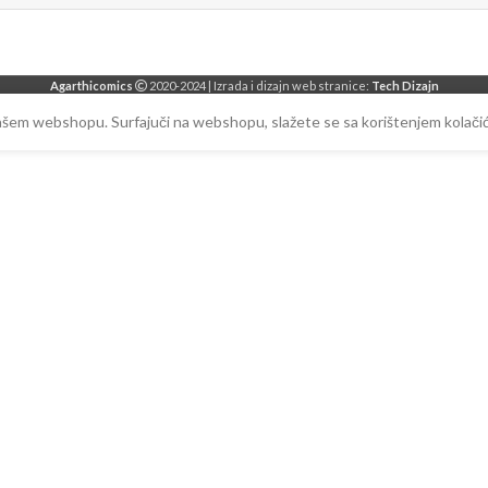
Agarthicomics
2020-2024 | Izrada i dizajn web stranice:
Tech Dizajn
našem webshopu. Surfajuči na webshopu, slažete se sa korištenjem kolačić