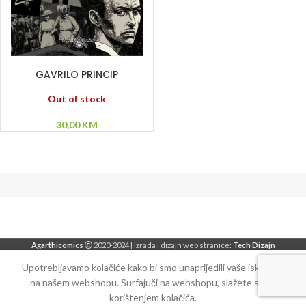
PROČITAJ VIŠE
GAVRILO PRINCIP
Out of stock
30,00
KM
Agarthicomics
2020-2024 | Izrada i dizajn web stranice:
Tech Dizajn
Upotrebljavamo kolačiće kako bi smo unaprijedili vaše iskustvo
na našem webshopu. Surfajuči na webshopu, slažete se sa
korištenjem kolačića.