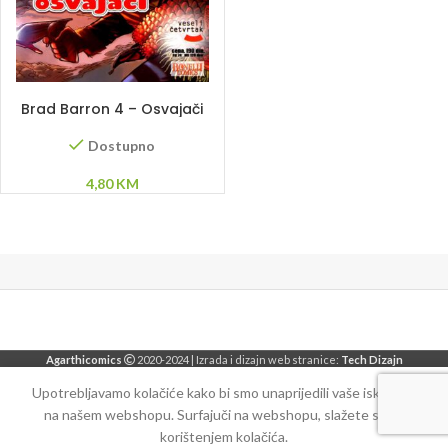
DODAJ U KORPU
Brad Barron 4 – Osvajači
Dostupno
4,80
KM
Agarthicomics
2020-2024 | Izrada i dizajn web stranice:
Tech Dizajn
Upotrebljavamo kolačiće kako bi smo unaprijedili vaše iskustvo
na našem webshopu. Surfajuči na webshopu, slažete se sa
korištenjem kolačića.