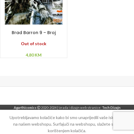
PROČITAJ VIŠE
Brad Barron 9 – Broj
devet
Out of stock
4,80
KM
Agarthicomics
2020-2024 | Izrada i dizajn web stranice:
Tech Dizajn
Upotrebljavamo kolačiće kako bi smo unaprijedili vaše iskustvo
na našem webshopu. Surfajuči na webshopu, slažete se sa
korištenjem kolačića.