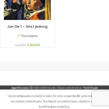
DODAJ U KORPU
Jan Dix 1 – Smrt jednog
slikara
Dostupno
Original
Current
5,00
KM
6,00
KM
price
price
was:
is:
6,00 KM.
5,00 KM.
Agarthicomics
2020-2024 | Izrada i dizajn web stranice:
Tech Dizajn
Upotrebljavamo kolačiće kako bi smo unaprijedili vaše iskustvo
na našem webshopu. Surfajuči na webshopu, slažete se sa
korištenjem kolačića.