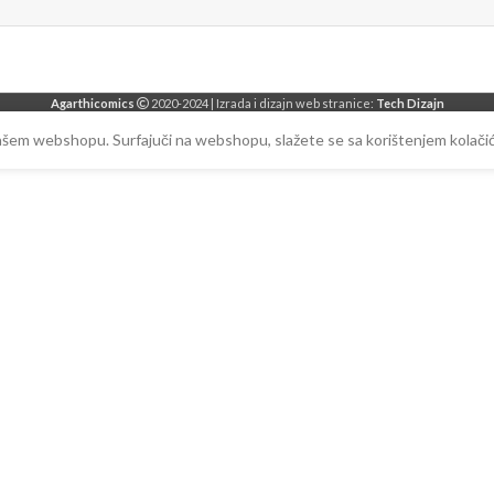
Agarthicomics
2020-2024 | Izrada i dizajn web stranice:
Tech Dizajn
našem webshopu. Surfajuči na webshopu, slažete se sa korištenjem kolačić