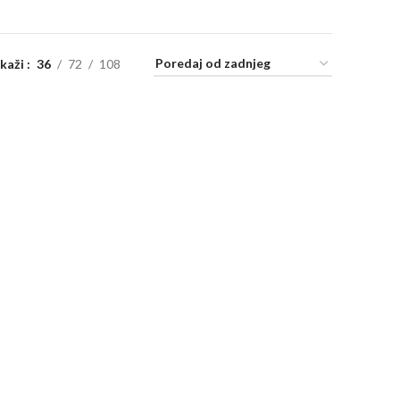
ikaži
36
72
108