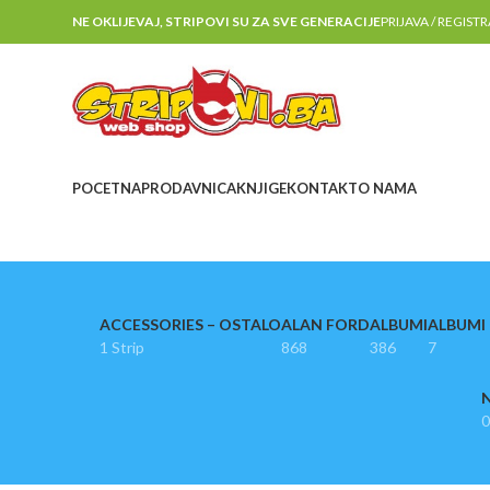
NE OKLIJEVAJ, STRIPOVI SU ZA SVE GENERACIJE
PRIJAVA / REGIST
POCETNA
PRODAVNICA
KNJIGE
KONTAKT
O NAMA
ACCESSORIES – OSTALO
ALAN FORD
ALBUMI
ALBUMI I
1 Strip
868
386
7
N
0