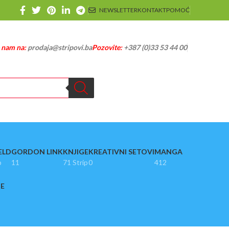
NEWSLETTER
KONTAKT
POMOĆ
e nam na:
prodaja@stripovi.ba
Pozovite:
+387 (0)33 53 44 00
ELD
GORDON LINK
KNJIGE
KREATIVNI SETOVI
MANGA
p
11
71 Strip
0
412
JE