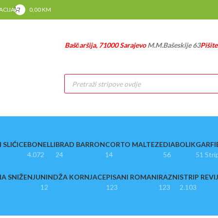
RACIJA
0,00
KM
Baščaršija, 71000 Sarajevo
M.M.Bašeskije 63
Pišit
Products
search
 SLIĆICE
BONELLI
BRAD BARRON
CORTO MALTEZE
DIABOLIK
GARFI
4.072
24
14
56
51 Stri
A SNIŽENJU
NINDŽA KORNJACE
PISANI ROMANI
RAZNI
STRIP REVI
12
123
123
2.103